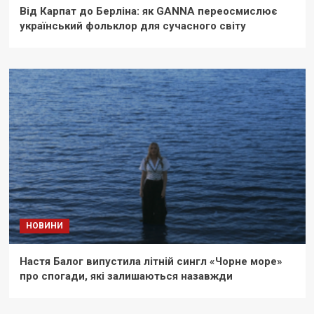
Від Карпат до Берліна: як GANNA переосмислює
український фольклор для сучасного світу
НОВИНИ
Настя Балог випустила літній сингл «Чорне море»
про спогади, які залишаються назавжди