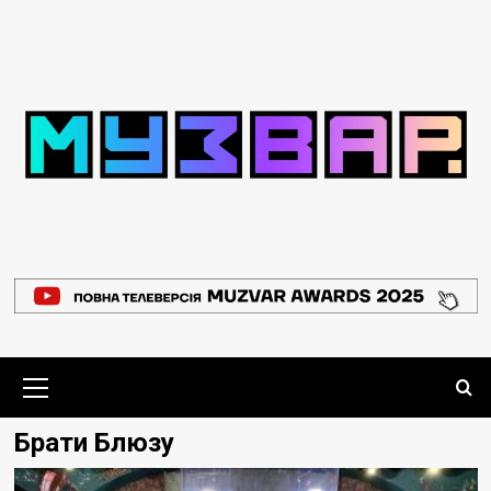
Перейти
до
вмісту
Основне
меню
Брати Блюзу