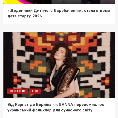
«Щоденники Дитячого Євробачення»: стала відома
дата старту-2026
ІНТЕРВ'Ю
ТОП
Від Карпат до Берліна: як GANNA переосмислює
український фольклор для сучасного світу