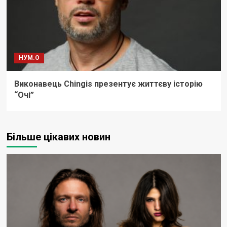
НУМ.О
Виконавець Chingis презентує життєву історію
“Очі”
Більше цікавих новин