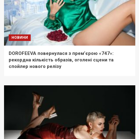
НОВИНИ
DOROFEEVA повернулася з прем’єрою «747»:
рекордна кількість образів, оголені сцени та
спойлер нового релізу