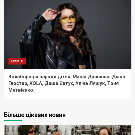
НУМ.О
Колаборація заради дітей: Маша Данілова, Діана
Глостер, KOLA, Даша Євтух, Аліна Ляшук, Тоня
Матвієнко.
Більше цікавих новин