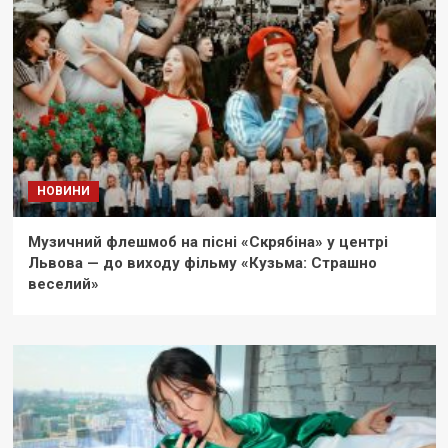
НОВИНИ
Музичний флешмоб на пісні «Скрябіна» у центрі
Львова — до виходу фільму «Кузьма: Страшно
веселий»