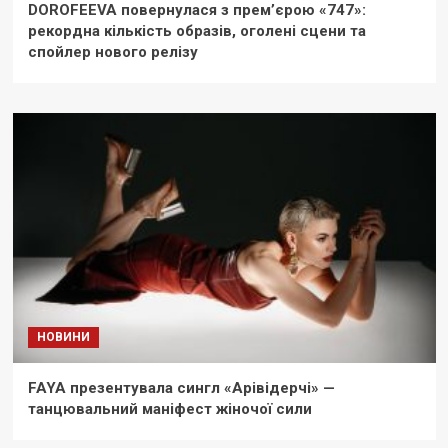
DOROFEEVA повернулася з прем’єрою «747»:
рекордна кількість образів, оголені сцени та
спойлер нового релізу
НОВИНИ
FAYA презентувала сингл «Арівідерчі» —
танцювальний маніфест жіночої сили