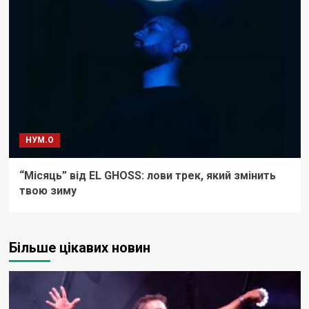
НУМ.О
“Місяць” від EL GHOSS: лови трек, який змінить
твою зиму
Більше цікавих новин