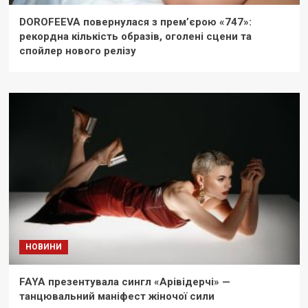
DOROFEEVA повернулася з прем’єрою «747»:
рекордна кількість образів, оголені сцени та
спойлер нового релізу
НОВИНИ
FAYA презентувала сингл «Арівідерчі» —
танцювальний маніфест жіночої сили