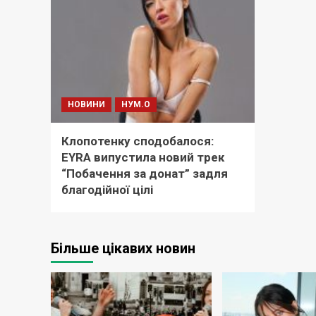
НОВИНИ
НУМ.О
Клопотенку сподобалося:
EYRA випустила новий трек
“Побачення за донат” задля
благодійної цілі
Більше цікавих новин