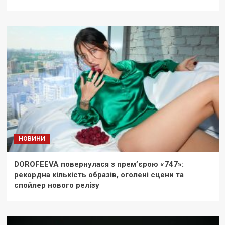
НОВИНИ
DOROFEEVA повернулася з прем’єрою «747»:
рекордна кількість образів, оголені сцени та
спойлер нового релізу