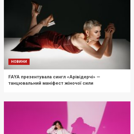
НОВИНИ
FAYA презентувала сингл «Арівідерчі» —
танцювальний маніфест жіночої сили