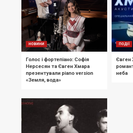
НОВИНИ
ПОДІЇ
Голос і фортепіано: Софія
Євген 
Нерсесян та Євген Хмара
романт
презентували piano version
неба
«Земля, вода»