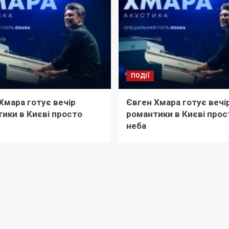
ПОДІЇ
Хмара готує вечір
Євген Хмара готує вечі
ики в Києві просто
романтики в Києві прос
неба