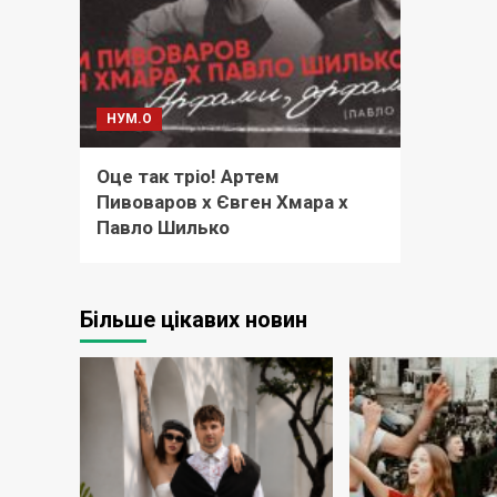
НУМ.О
Оце так тріо! Артем
Пивоваров x Євген Хмара x
Павло Шилько
Більше цікавих новин