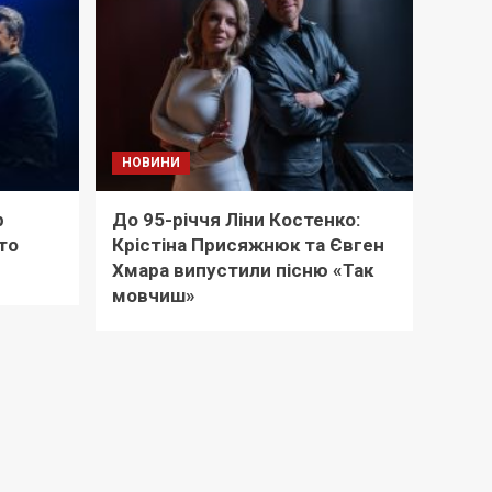
НОВИНИ
р
До 95-річчя Ліни Костенко:
то
Крістіна Присяжнюк та Євген
Хмара випустили пісню «Так
мовчиш»