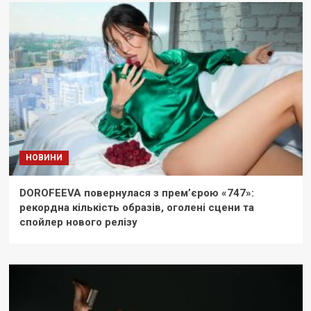
НОВИНИ
DOROFEEVA повернулася з прем’єрою «747»:
рекордна кількість образів, оголені сцени та
спойлер нового релізу