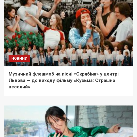
НОВИНИ
Музичний флешмоб на пісні «Скрябіна» у центрі
Львова — до виходу фільму «Кузьма: Страшно
веселий»