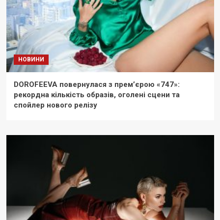
НОВИНИ
DOROFEEVA повернулася з прем’єрою «747»:
рекордна кількість образів, оголені сцени та
спойлер нового релізу