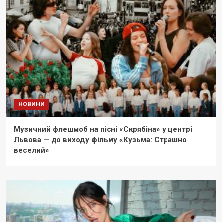
НОВИНИ
Музичний флешмоб на пісні «Скрябіна» у центрі
Львова — до виходу фільму «Кузьма: Страшно
веселий»