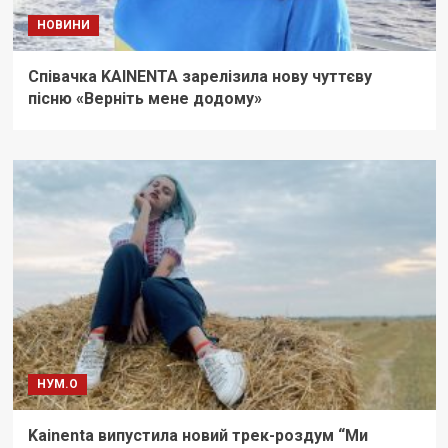
НОВИНИ
Співачка KAINENTA зарелізила нову чуттєву
пісню «Верніть мене додому»
НУМ.О
Kainenta випустила новий трек-роздум “Ми