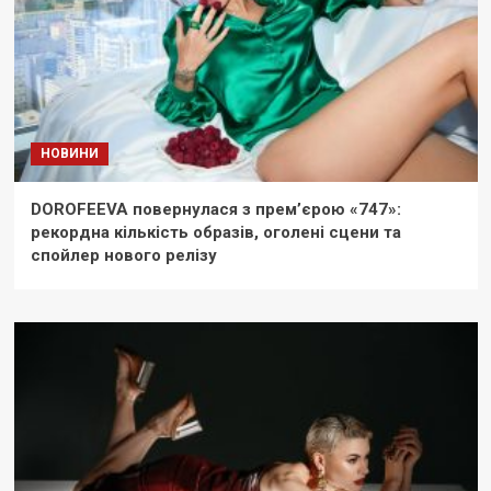
НОВИНИ
DOROFEEVA повернулася з прем’єрою «747»:
рекордна кількість образів, оголені сцени та
спойлер нового релізу