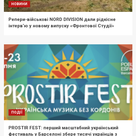
НОВИНИ
Репери-військові NORD DIVISION дали рідкісне
інтерв’ю у новому випуску «Фронтової Студії»
ПОДІЇ
PROSTIR FEST: перший масштабний український
фестиваль у Барселоні збере тисячі українців з