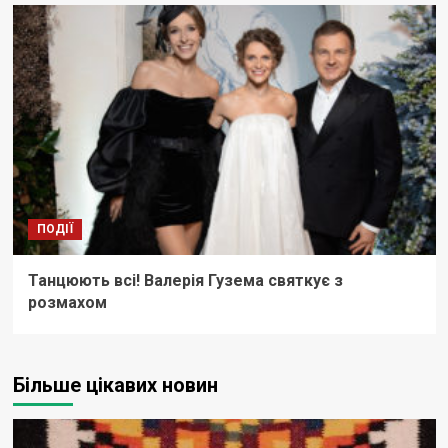
ПОДІЇ
Танцюють всі! Валерія Гузема святкує з
розмахом
Більше цікавих новин