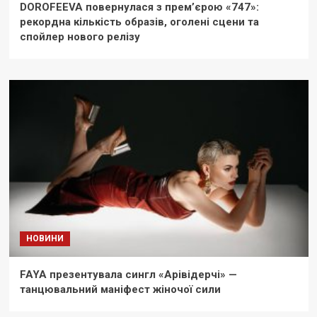
DOROFEEVA повернулася з прем’єрою «747»:
рекордна кількість образів, оголені сцени та
спойлер нового релізу
НОВИНИ
FAYA презентувала сингл «Арівідерчі» —
танцювальний маніфест жіночої сили