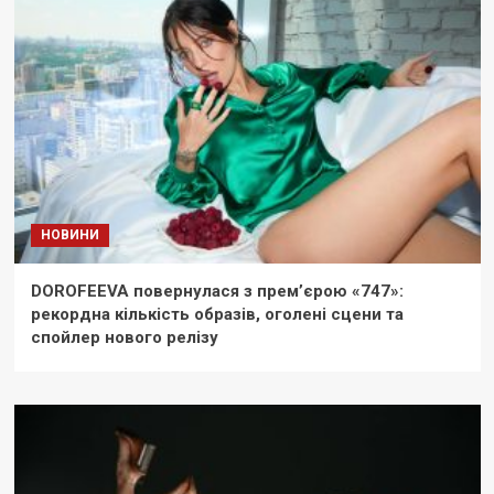
НОВИНИ
DOROFEEVA повернулася з прем’єрою «747»:
рекордна кількість образів, оголені сцени та
спойлер нового релізу