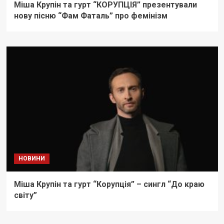
Міша Крупін та гурт “КОРУПЦІЯ” презентували
нову пісню “Фам Фаталь” про фемінізм
НОВИНИ
Міша Крупін та гурт “Корупція” – сингл “До краю
світу”