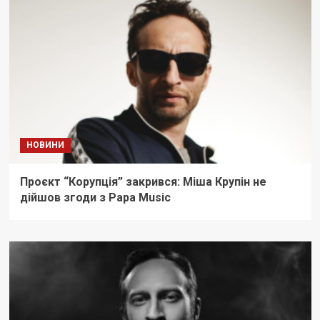
НОВИНИ
Проєкт “Корупція” закрився: Міша Крупін не
дійшов згоди з Papa Music