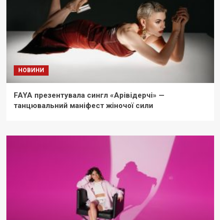
НОВИНИ
FAYA презентувала сингл «Арівідерчі» —
танцювальний маніфест жіночої сили