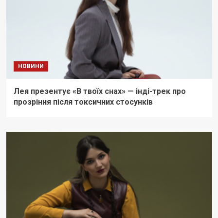
НОВИНИ
Лея презентує «В твоїх снах» — інді-трек про
прозріння після токсичних стосунків