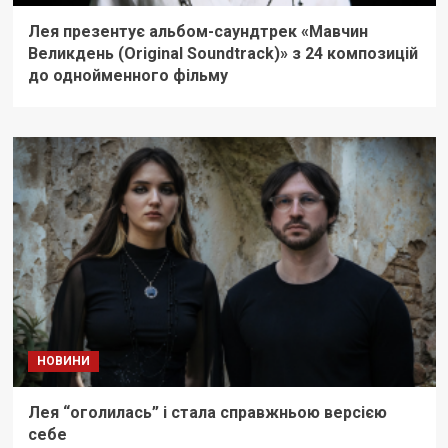
Лея презентує альбом-саундтрек «Мавчин
Великдень (Original Soundtrack)» з 24 композицій
до однойменного фільму
НОВИНИ
Лея “оголилась” і стала справжньою версією
себе