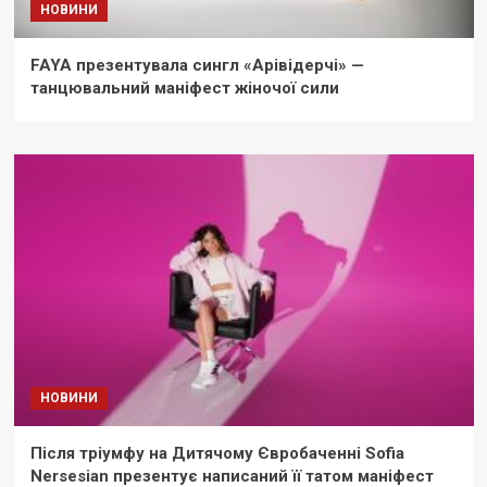
НОВИНИ
FAYA презентувала сингл «Арівідерчі» —
танцювальний маніфест жіночої сили
НОВИНИ
Після тріумфу на Дитячому Євробаченні Sofia
Nersesian презентує написаний її татом маніфест