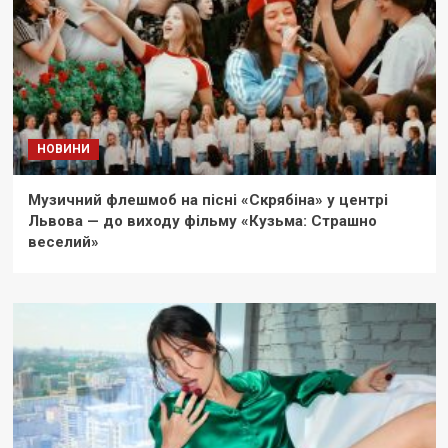
НОВИНИ
Музичний флешмоб на пісні «Скрябіна» у центрі
Львова — до виходу фільму «Кузьма: Страшно
веселий»