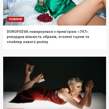
НОВИНИ
DOROFEEVA повернулася з прем’єрою «747»:
рекордна кількість образів, оголені сцени та
спойлер нового релізу