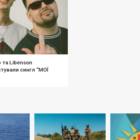
 та Libenson
тували сингл “МОЇ