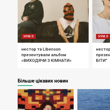
НУМ.О
НУМ.О
нестор та Libenson
нестор
презентували альбом
презен
«ВИХОДЯЧИ З КІМНАТИ»
БІТИ”
Більше цікавих новин