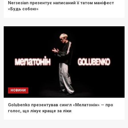
Nersesian презентує написаний її татом маніфест
«Будь собою»
НОВИНИ
Golubenko презентував сингл «Мелатонін» — про
голос, що лікує краще за ліки