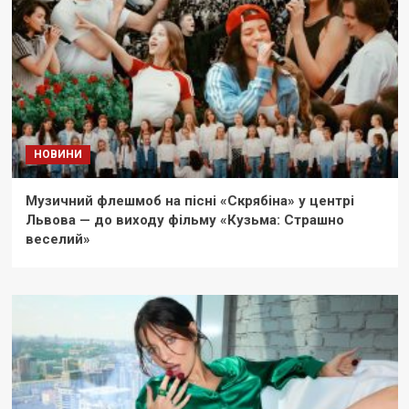
НОВИНИ
Музичний флешмоб на пісні «Скрябіна» у центрі
Львова — до виходу фільму «Кузьма: Страшно
веселий»