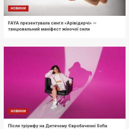
НОВИНИ
FAYA презентувала сингл «Арівідерчі» —
танцювальний маніфест жіночої сили
НОВИНИ
Після тріумфу на Дитячому Євробаченні Sofia