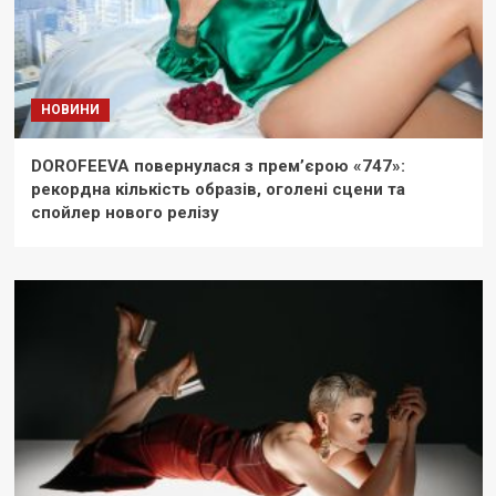
НОВИНИ
DOROFEEVA повернулася з прем’єрою «747»:
рекордна кількість образів, оголені сцени та
спойлер нового релізу