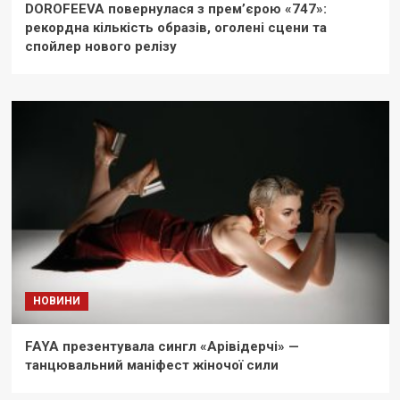
DOROFEEVA повернулася з прем’єрою «747»:
рекордна кількість образів, оголені сцени та
спойлер нового релізу
НОВИНИ
FAYA презентувала сингл «Арівідерчі» —
танцювальний маніфест жіночої сили