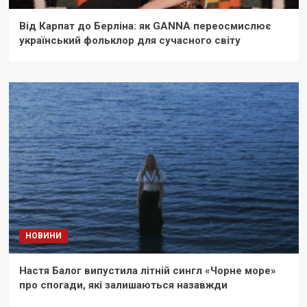
Від Карпат до Берліна: як GANNA переосмислює
український фольклор для сучасного світу
НОВИНИ
Настя Балог випустила літній сингл «Чорне море»
про спогади, які залишаються назавжди