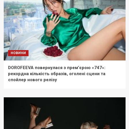
НОВИНИ
DOROFEEVA повернулася з прем’єрою «747»:
рекордна кількість образів, оголені сцени та
спойлер нового релізу