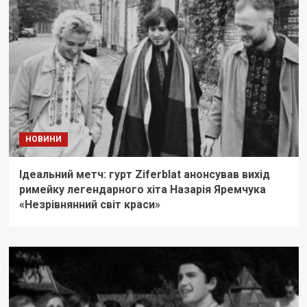
НОВИНИ
Ідеальний метч: гурт Ziferblat анонсував вихід
римейку легендарного хіта Назарія Яремчука
«Незрівнянний світ краси»