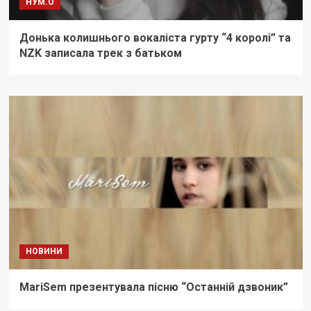
НУМ.О
Донька колишнього вокаліста гурту “4 королі” та
NZK записала трек з батьком
НОВИНИ
MariSem презентувала пісню “Останній дзвоник”