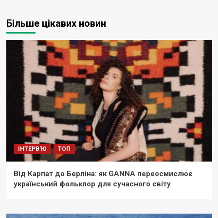
Більше цікавих новин
ІНТЕРВ'Ю
ТОП
Від Карпат до Берліна: як GANNA переосмислює
український фольклор для сучасного світу