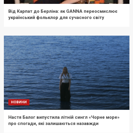
Від Карпат до Берліна: як GANNA переосмислює
український фольклор для сучасного світу
НОВИНИ
Настя Балог випустила літній сингл «Чорне море»
про спогади, які залишаються назавжди