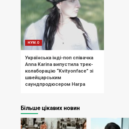
НУМ.О
Українська інді-поп співачка
Anna Karina випустила трек-
колаборацію “Kvityonface” зі
швейцарським
саундпродюсером Harpa
Більше цікавих новин