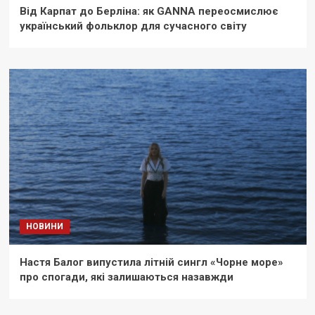
Від Карпат до Берліна: як GANNA переосмислює
український фольклор для сучасного світу
НОВИНИ
Настя Балог випустила літній сингл «Чорне море»
про спогади, які залишаються назавжди