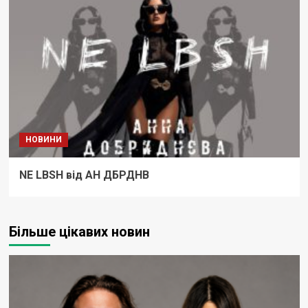
НОВИНИ
NE LBSH від АН ДБРДНВ
Більше цікавих новин