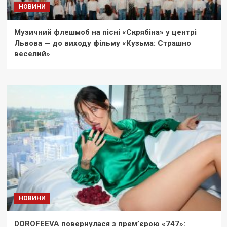
НОВИНИ
Музичний флешмоб на пісні «Скрябіна» у центрі
Львова — до виходу фільму «Кузьма: Страшно
веселий»
НОВИНИ
DOROFEEVA повернулася з прем’єрою «747»: