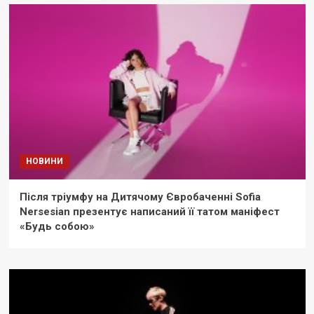
НОВИНИ
Після тріумфу на Дитячому Євробаченні Sofia
Nersesian презентує написаний її татом маніфест
«Будь собою»