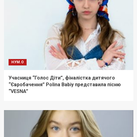
НУМ.О
Учасниця “Голос Діти”, фіналістка дитячого
“Євробачення” Polina Babiy представила пісню
“VESNA”