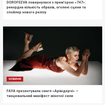
DOROFEEVA повернулася з прем’єрою «747»:
рекордна кількість образів, оголені сцени та
спойлер нового релізу
НОВИНИ
FAYA презентувала сингл «Арівідерчі» —
танцювальний маніфест жіночої сили