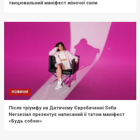
танцювальний маніфест жіночої сили
НОВИНИ
Після тріумфу на Дитячому Євробаченні Sofia
Nersesian презентує написаний її татом маніфест
«Будь собою»