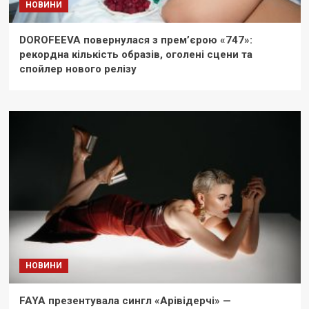
НОВИНИ
DOROFEEVA повернулася з прем’єрою «747»:
рекордна кількість образів, оголені сцени та
спойлер нового релізу
НОВИНИ
FAYA презентувала сингл «Арівідерчі» —