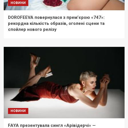
НОВИНИ
DOROFEEVA повернулася з прем’єрою «747»:
рекордна кількість образів, оголені сцени та
спойлер нового релізу
НОВИНИ
FAYA презентувала сингл «Арівідерчі» —