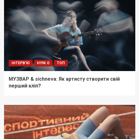
ІНТЕРВ'Ю
НУМ.О
ТОП
МУЗВАР & sichneva: Як артисту створити свій
перший кліп?