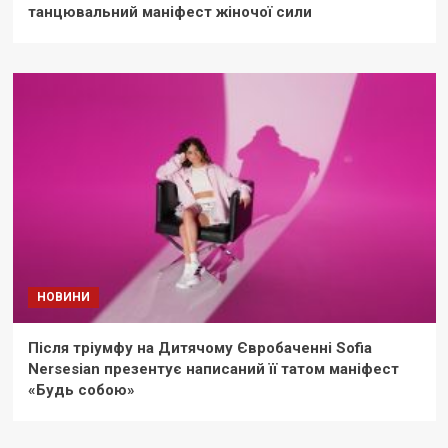
танцювальний маніфест жіночої сили
НОВИНИ
Після тріумфу на Дитячому Євробаченні Sofia
Nersesian презентує написаний її татом маніфест
«Будь собою»