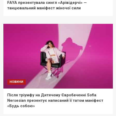
FAYA презентувала сингл «Арівідерчі» —
танцювальний маніфест жіночої сили
НОВИНИ
Після тріумфу на Дитячому Євробаченні Sofia
Nersesian презентує написаний її татом маніфест
«Будь собою»