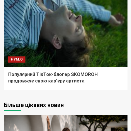
НУМ.О
Популярний ТікТок-блогер SKOMOROH
продовжує свою карʼєру артиста
Більше цікавих новин