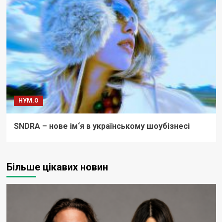
НУМ.О
SNDRA – нове ім‘я в українському шоубізнесі
Більше цікавих новин