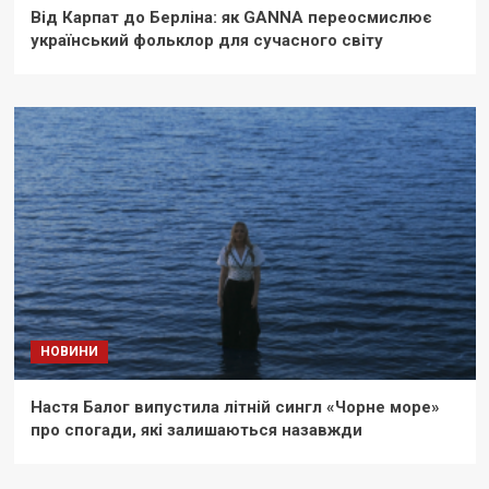
Від Карпат до Берліна: як GANNA переосмислює
український фольклор для сучасного світу
НОВИНИ
Настя Балог випустила літній сингл «Чорне море»
про спогади, які залишаються назавжди