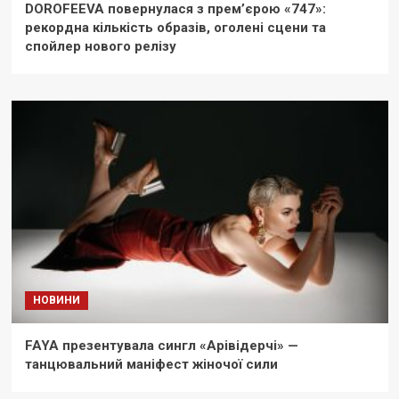
DOROFEEVA повернулася з прем’єрою «747»:
рекордна кількість образів, оголені сцени та
спойлер нового релізу
НОВИНИ
FAYA презентувала сингл «Арівідерчі» —
танцювальний маніфест жіночої сили