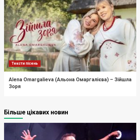
Тексти пісень
Alena Omargalieva (Альона Омаргалієва) – Зійшла
Зоря
Більше цікавих новин