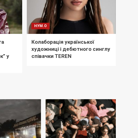
НУМ.О
та
Колаборація української
художниці і дебютного синглу
к” у
співачки TEREN