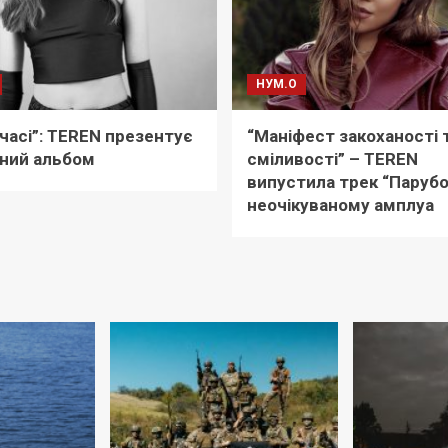
НУМ.О
 часі”: TEREN презентує
“Маніфест закоханості 
ний альбом
сміливості” – TEREN
випустила трек “Парубо
неочікуваному амплуа