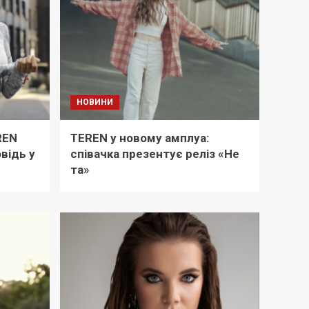
НОВИНИ
REN
TEREN у новому амплуа:
відь у
співачка презентує реліз «Не
та»