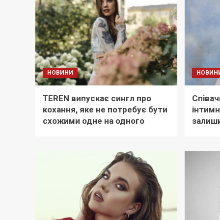
НОВИНИ
НОВИН
TEREN випускає сингл про
Співач
кохання, яке не потребує бути
інтимн
схожими одне на одного
залиши