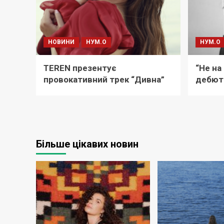
НОВИНИ
НУМ.О
НУМ.О
TEREN презентує
“Не на
провокативний трек “Дивна”
дебют
Більше цікавих новин