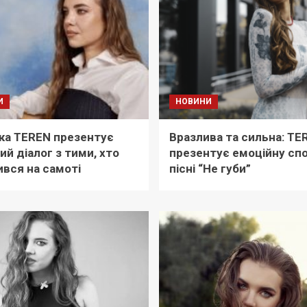
И
НОВИНИ
ка TEREN презентує
Вразлива та сильна: TE
ий діалог з тими, хто
презентує емоційну спо
вся на самоті
пісні “Не губи”