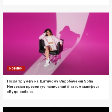
НОВИНИ
Після тріумфу на Дитячому Євробаченні Sofia
Nersesian презентує написаний її татом маніфест
«Будь собою»