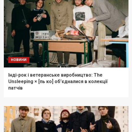
НОВИНИ
Інді-рок і ветеранське виробництво: The
Unsleeping × [пь ко] об’єдналися в колекції
патчів