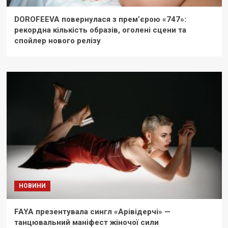
DOROFEEVA повернулася з прем’єрою «747»:
рекордна кількість образів, оголені сцени та
спойлер нового релізу
НОВИНИ
FAYA презентувала сингл «Арівідерчі» —
танцювальний маніфест жіночої сили