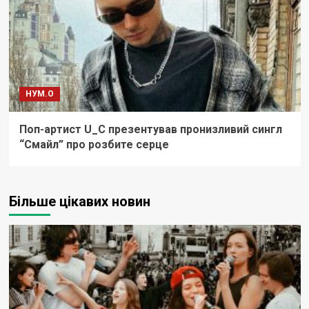
НУМ.О
Поп-артист U_C презентував пронизливий сингл
“Смайл” про розбите серце
Більше цікавих новин