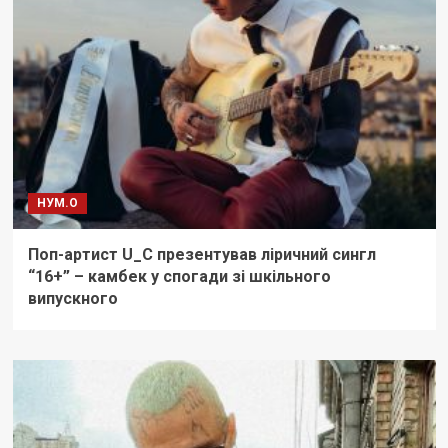
НУМ.О
Поп-артист U_C презентував ліричний сингл
“16+” – камбек у спогади зі шкільного
випускного