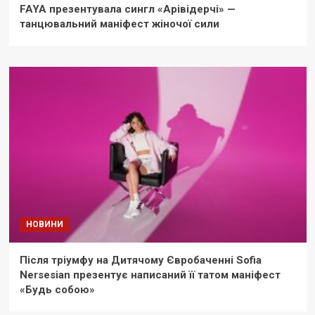
FAYA презентувала сингл «Арівідерчі» —
танцювальний маніфест жіночої сили
НОВИНИ
Після тріумфу на Дитячому Євробаченні Sofia
Nersesian презентує написаний її татом маніфест
«Будь собою»