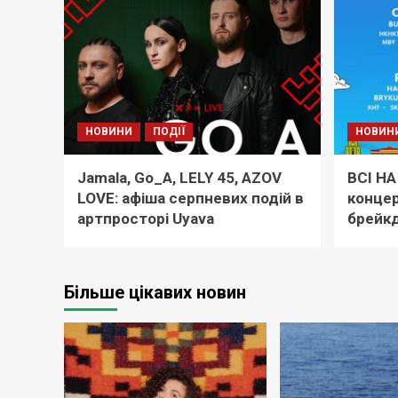
НОВИНИ
ПОДІЇ
НОВИН
Jamala, Go_A, LELY 45, AZOV
ВСІ НА
LOVE: афіша серпневих подій в
концер
артпросторі Uyava
брейкд
Більше цікавих новин