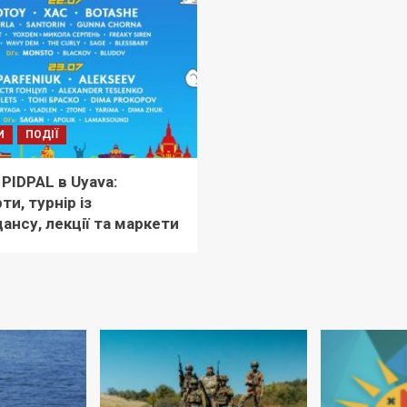
И
ПОДІЇ
 PIDPAL в Uyava:
ти, турнір із
ансу, лекції та маркети