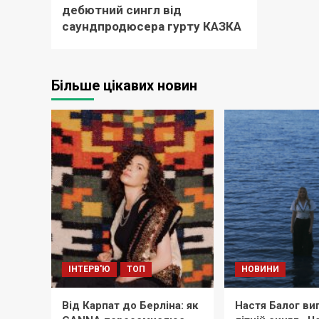
дебютний сингл від
саундпродюсера гурту КАЗКА
Більше цікавих новин
ІНТЕРВ'Ю
ТОП
НОВИНИ
Від Карпат до Берліна: як
Настя Балог ви