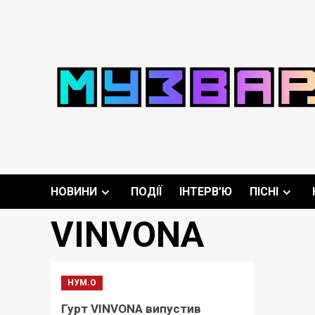
Перейти
до
вмісту
НОВИНИ
ПОДІЇ
ІНТЕРВ’Ю
ПІСНІ
VINVONA
НУМ.О
Гурт VINVONA випустив