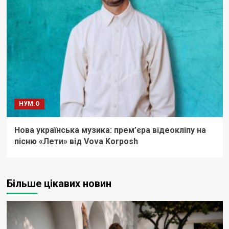
НУМ.О
Нова українська музика: прем’єра відеокліпу на
пісню «Лети» від Vova Korposh
Більше цікавих новин