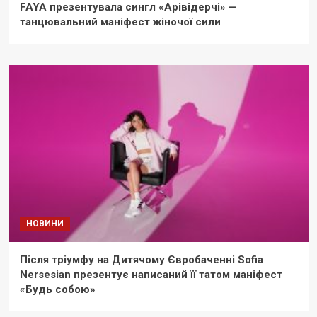
FAYA презентувала сингл «Арівідерчі» —
танцювальний маніфест жіночої сили
НОВИНИ
Після тріумфу на Дитячому Євробаченні Sofia
Nersesian презентує написаний її татом маніфест
«Будь собою»