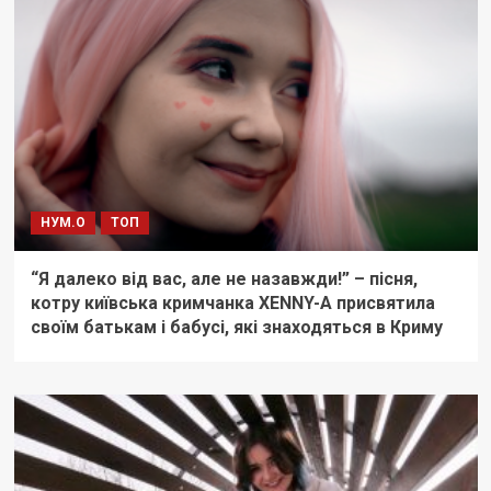
НУМ.О
ТОП
“Я далеко від вас, але не назавжди!” – пісня,
котру київська кримчанка XENNY-A присвятила
своїм батькам і бабусі, які знаходяться в Криму