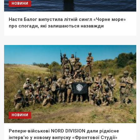
НОВИНИ
Настя Балог випустила літній сингл «Чорне море»
про спогади, які залишаються назавжди
НОВИНИ
Репери-військові NORD DIVISION дали рідкісне
інтерв’ю у новому випуску «Фронтової Студії»