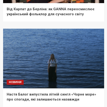
Від Карпат до Берліна: як GANNA переосмислює
український фольклор для сучасного світу
НОВИНИ
Настя Балог випустила літній сингл «Чорне море»
про спогади, які залишаються назавжди