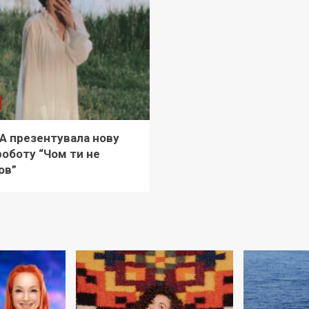
A презентувала нову
роботу “Чом ти не
ов”