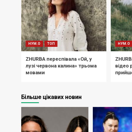
НУМ.О
ТОП
НУМ.О
ZHURBA переспівала «Ой, у
ZHURB
лузі червона калина» трьома
відео 
мовами
прийш
Більше цікавих новин