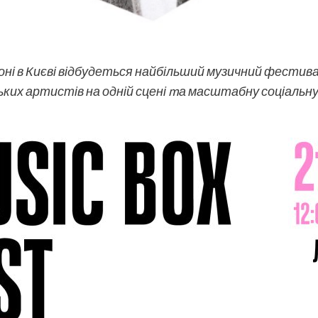
ні в Києві відбудеться найбільший музичний фестивал
ьких артистів на одній сцені mа масштабну соціальну 