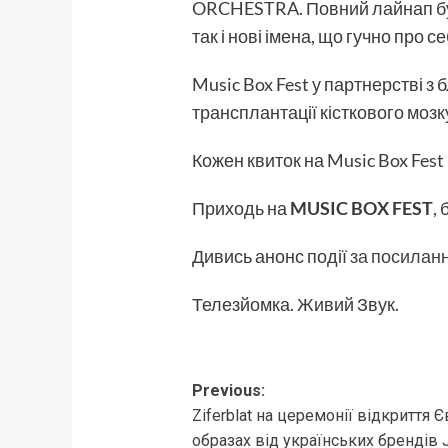
ORCHESTRA. Повний лайнап буду
так і нові імена, що гучно про 
Music Box Fest у партнерстві 
трансплантації кісткового мозк
Кожен квиток на Music Box Fest
Приходь на
MUSIC BOX FEST
,
Дивись анонс події
за посилан
Телезйомка. Живий Звук.
Post
Previous:
Ziferblat на церемонії відкриття 
navigation
образах від українських брендів 