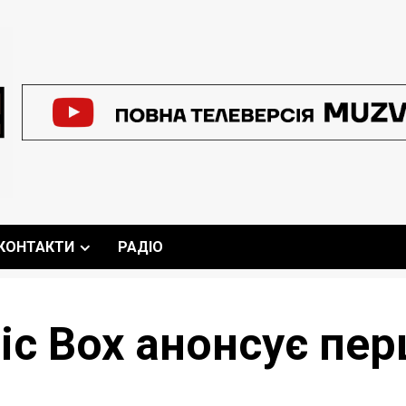
КОНТАКТИ
РАДІО
c Box анонсує перш
!