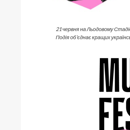
21 червня на Льодовому Стадіо
Подія об’єднає кращих українс