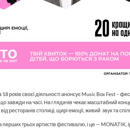
18 років своєї діяльності анонсує Music Box Fest – фес
 що завжди на часі. На глядачів чекає масштабний конц
від ресторанів столиці, щирі емоції, живий звук та спі
а перших трьох артистів фестивалю, і це — MONATIK, 