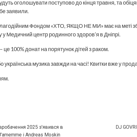
ть оголошувати поступово до кінця травня, та обіцяю
себе заявили.
з благодійним Фондом «ХТО, ЯКЩО НЕ МИ» має на меті зб
у у Медичний центр родинного здоров’я в Дніпрі.
 – це 100% донат на порятунок дітей з раком.
 бо українська музика завжди на часі! Квитки вже
у прод
ням.
Євробачення 2025 з’явився в
DJ GOVRI
J’amemme і Andreas Moskin