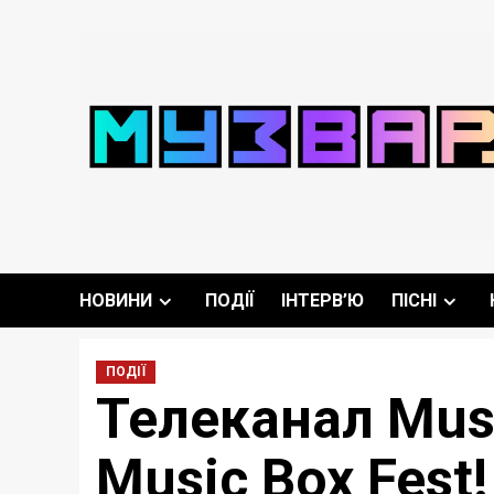
Перейти
до
вмісту
НОВИНИ
ПОДІЇ
ІНТЕРВ’Ю
ПІСНІ
ПОДІЇ
Телеканал Musi
Music Box Fest