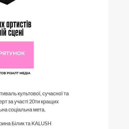
тиваль культової, сучасної та
ерт за участі 20ти кращих
льна соціальна мета.
Ірина Білик та KALUSH