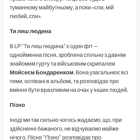
туманному майбутньому, а поки «спи, мій
любий, спи».
Ти лиш людина
В
LP
“Ти лиш людина” є один фіт —
однойменна пісня, зроблена спільно з давнім
знайомим гурту та військовим скрипалем
Мойсеєм Бондаренком
. Вона узагальнює всі
теми, оспівані в альбомі, та розповідає про
вміння бути вразливим на очах у інших людей.
Пізно
Іноді ми так сильно чогось жадаємо, що, при
здійсненні бажаного, не відчуваємо майже
нічого. Пісня “Пізно” розповідає про