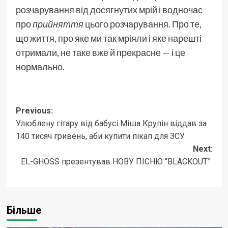
розчарування від досягнутих мрій і водночас
про
прийняття
цього розчарування. Про те,
що життя, про яке ми так мріяли і яке нарешті
отримали, не таке вже й прекрасне — і це
нормально.
Post
Previous:
Улюблену гітару від бабусі Міша Крупін віддав за
navigation
140 тисяч гривень, аби купити пікап для ЗСУ
Next:
EL-GHOSS презентував НОВУ ПІСНЮ “BLACKOUT”
Більше