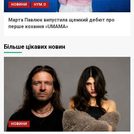
НОВИНИ
НУМ.О
Марта Павлюк випустила щемкий дебют про
перше кохання «UМАМА»
Більше цікавих новин
НОВИНИ