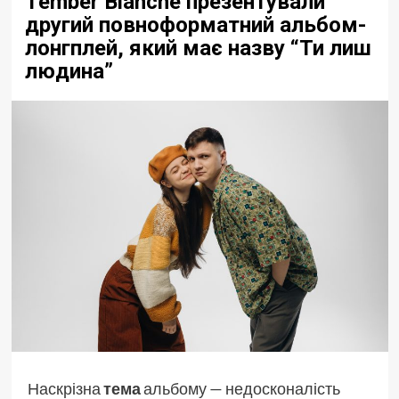
Tember Blanche презентували
другий повноформатний альбом-
лонгплей, який має назву “Ти лиш
людина”
Наскрізна
тема
альбому — недосконалість