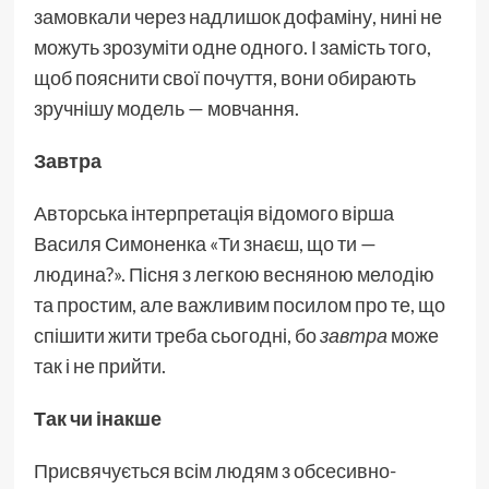
замовкали через надлишок дофаміну, нині не
можуть зрозуміти одне одного. І замість того,
щоб пояснити свої почуття, вони обирають
зручнішу модель — мовчання.
Завтра
Авторська інтерпретація відомого вірша
Василя Симоненка «Ти знаєш, що ти —
людина?». Пісня з легкою весняною мелодію
та простим, але важливим посилом про те, що
спішити жити треба сьогодні, бо
завтра
може
так і не прийти.
Так чи інакше
Присвячується всім людям з обсесивно-