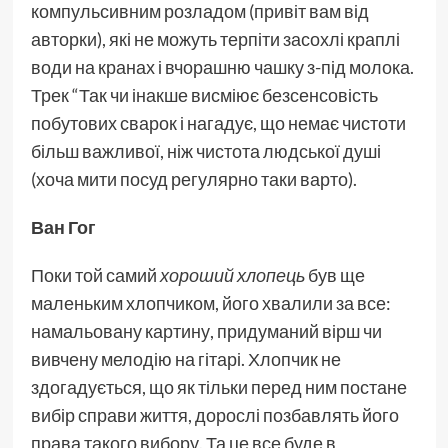
компульсивним розладом (привіт вам від
авторки), які не можуть терпіти засохлі краплі
води на кранах і вчорашню чашку з-під молока.
Трек “Так чи інакше висміює безсенсовість
побутових сварок і нагадує, що немає чистоти
більш важливої, ніж чистота людської душі
(хоча мити посуд регулярно таки варто).
Ван Гог
Поки той самий
хороший хлопець
був ще
маленьким хлопчиком, його хвалили за все:
намальовану картину, придуманий вірш чи
вивчену мелодію на гітарі. Хлопчик не
здогадується, що як тільки перед ним постане
вибір справи життя, дорослі позбавлять його
права такого вибору. Та це все буде в