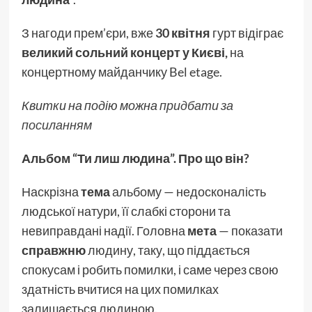
З нагоди прем’єри, вже
30 квітня
гурт відіграє
великий сольний концерт у Києві,
на
концертному майданчику Bel etage.
Квитки на подію можна
придбати за
посиланням
Альбом “Ти лиш людина”. Про що він?
Наскрізна
тема
альбому — недосконалість
людської натури, її слабкі сторони та
невиправдані надії. Головна
мета
— показати
справжню
людину, таку, що піддається
спокусам і робить помилки, і саме через свою
здатність вчитися на цих помилках
залишається людиною.