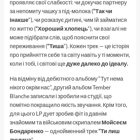
проявляє свої слабкості: чи докучає партнеру
за непомиту чашку з під-молока (
“Так чи
інакше
“), чи розказує дитині, чим їй займатися
по життю (
“Хороший хлопець
“), чи взагалі не
може підібрати слів, щоб пояснити свої
переживання (
“Тиша
“). Кожен трек — це історія
про прийняття себе та світу навіть у ті моменти,
коли і тобі, і світові ще
дуже далеко до ідеалу.
На відміну від дебютного альбому “Тут нема
нікого окрім нас”, другий альбом Tember
Blanche записали і зробили на студії, що
помітно покращило якість звучання. Крім того,
для цього LP дует зробив фіт із давнім
знайомим та військовим скрипалем
Мойсеєм
Бондаренко
— однойменний трек
“Ти лиш
людина
“.