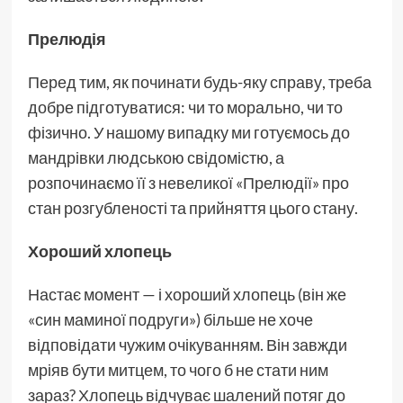
Прелюдія
Перед тим, як починати будь-яку справу, треба
добре підготуватися: чи то морально, чи то
фізично. У нашому випадку ми готуємось до
мандрівки людською свідомістю, а
розпочинаємо її з невеликої «Прелюдії» про
стан розгубленості та прийняття цього стану.
Хороший хлопець
Настає момент — і хороший хлопець (він же
«син маминої подруги») більше не хоче
відповідати чужим очікуванням. Він завжди
мріяв бути митцем, то чого б не стати ним
зараз? Хлопець відчуває шалений потяг до