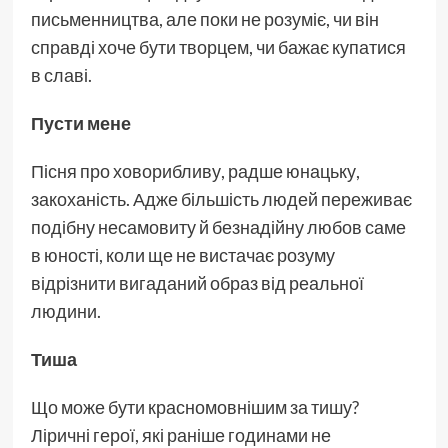
письменництва, але поки не розуміє, чи він
справді хоче бути творцем, чи бажає купатися
в славі.
Пусти мене
Пісня про ховорибливу, радше юнацьку,
закоханість. Адже більшість людей переживає
подібну несамовиту й безнадійну любов саме
в юності, коли ще не вистачає розуму
відрізнити вигаданий образ від реальної
людини.
Тиша
Що може бути красномовнішим за тишу?
Ліричні герої, які раніше годинами не