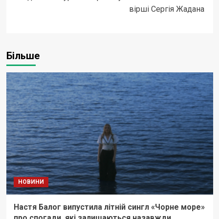
вірші Сергія Жадана
Більше
НОВИНИ
Настя Балог випустила літній сингл «Чорне море»
про спогади, які залишаються назавжди