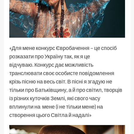
«Для мене конкурс Євробачення – це спосіб
розказати про Україну так, як я це
відчуваю. Конкурс дає можливість
транслювати своє особисте повідомлення
крізь пісню на весь світ. В пісні я згадую не
тільки про Батьківщину, а й про світил, творців
із різних куточків Землі, які свого часу
вплинули на мене (і не тільки мене) на
створення цього Світла й надалі»