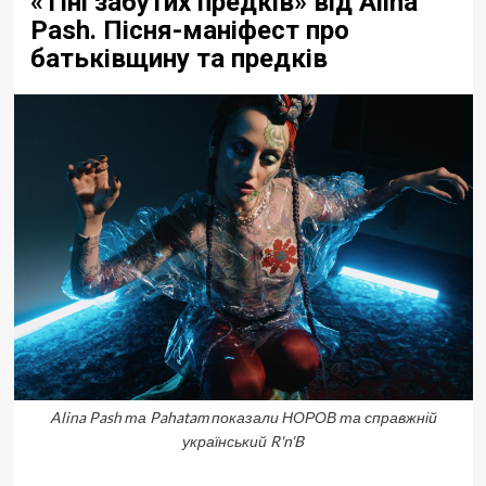
«Тіні забутих предків» від Alina
Pash. Пісня-маніфест про
батьківщину та предків
Alina Pash та Pahatam показали НОРОВ та справжній
український R'n'B