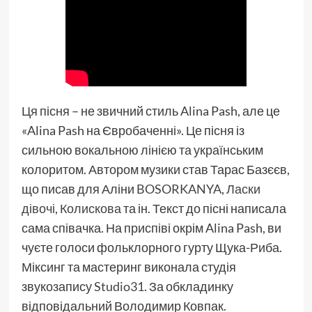
Ця пісня – не звичний стиль Alina Pash, але це
«Alina Pash на Євробаченні». Це пісня із
сильною вокальною лінією та українським
колоритом. Автором музики став Тарас Базєєв,
що писав для Аліни
BOSORKANYA
,
Ласки
дівочі
,
Колискова
та ін. Текст до пісні написала
сама співачка. На приспіві окрім Alina Pash, ви
чуєте голоси фольклорного гурту Щука-Риба.
Міксинг та мастеринг виконала студія
звукозапису
Studio31
. За обкладинку
відповідальний Володимир Ковпак.