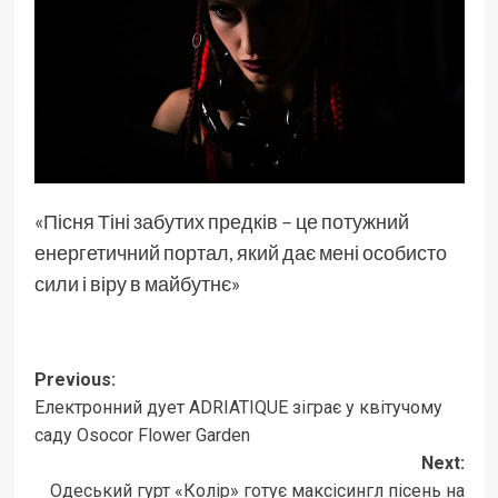
«Пісня Тіні забутих предків – це потужний
енергетичний портал, який дає мені особисто
сили і віру в майбутнє»
Post
Previous:
Електронний дует ADRIATIQUE зіграє у квітучому
navigation
саду Osocor Flower Garden
Next:
Одеський гурт «Колір» готує максісингл пісень на