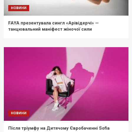
НОВИНИ
FAYA презентувала сингл «Арівідерчі» —
танцювальний маніфест жіночої сили
НОВИНИ
Після тріумфу на Дитячому Євробаченні Sofia