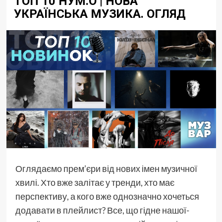
ТОП 10 НУМ.О | НОВА
УКРАЇНСЬКА МУЗИКА. ОГЛЯД
Оглядаємо прем’єри від нових імен музичної
хвилі. Хто вже залітає у тренди, хто має
перспективу, а кого вже однозначно хочеться
додавати в плейлист? Все, що гідне нашої-