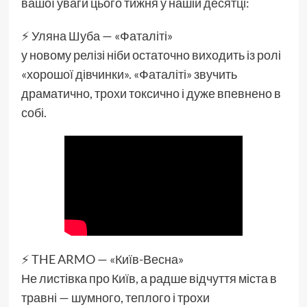
вашої уваги цього тижня у нашій
десятці
:
⚡️ Уляна Шуба — «Фаталіті»
у новому релізі ніби остаточно виходить із ролі
«хорошої дівчинки». «Фаталіті» звучить
драматично, трохи токсично і дуже впевнено в
собі.
⚡️ THE ARMO — «Київ-Весна»
Не листівка про Київ, а радше відчуття міста в
травні — шумного, теплого і трохи