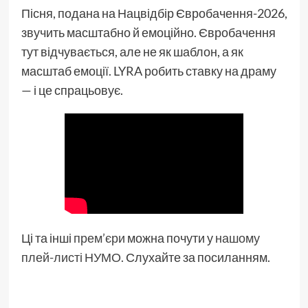
Пісня, подана на Нацвідбір Євробачення-2026,
звучить масштабно й емоційно. Євробачення
тут відчувається, але не як шаблон, а як
масштаб емоції. LYRA робить ставку на драму
— і це спрацьовує.
Ці та інші
прем’єри
можна почути у
нашому
плей-листі НУМО.
Слухайте за посиланням.