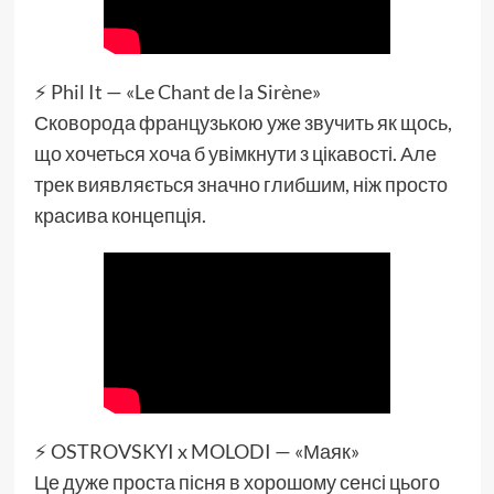
⚡️ Phil It — «Le Chant de la Sirène»
Сковорода французькою уже звучить як щось,
що хочеться хоча б увімкнути з цікавості. Але
трек виявляється значно глибшим, ніж просто
красива концепція.
⚡️ OSTROVSKYI x MOLODI — «Маяк»
Це дуже проста пісня в хорошому сенсі цього