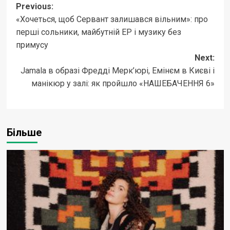
Post
Previous:
«Хочеться, щоб Сервант залишався вільним»: про
navigation
перші сольники, майбутній EP і музику без
примусу
Next:
Jamala в образі Фредді Мерк’юрі, Емінєм в Києві і
манікюр у залі: як пройшло «НАШЕБАЧЕННЯ 6»
Більше