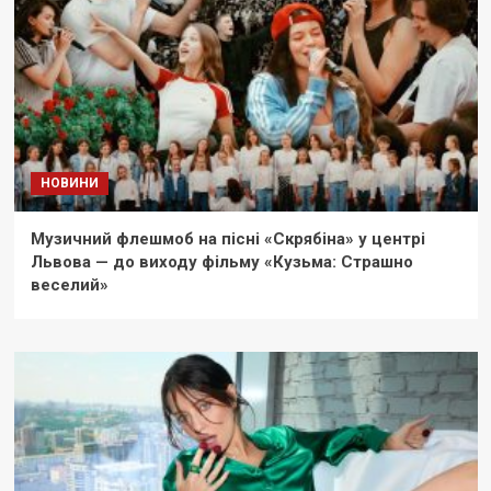
НОВИНИ
Музичний флешмоб на пісні «Скрябіна» у центрі
Львова — до виходу фільму «Кузьма: Страшно
веселий»