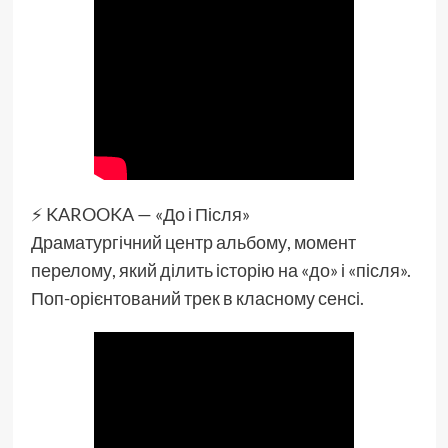
⚡️ KAROOKA — «До і Після»
Драматургічний центр альбому, момент
перелому, який ділить історію на «до» і «після».
Поп-орієнтований трек в класному сенсі.