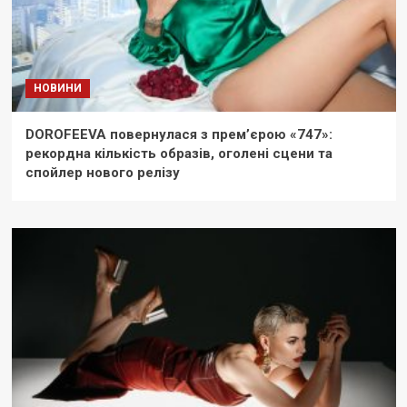
НОВИНИ
DOROFEEVA повернулася з прем’єрою «747»:
рекордна кількість образів, оголені сцени та
спойлер нового релізу