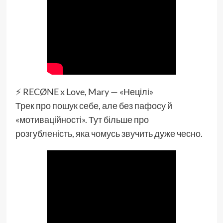
⚡️ RECØNE x Love, Mary — «Нецілі»
Трек про пошук себе, але без пафосу й
«мотиваційності». Тут більше про
розгубленість, яка чомусь звучить дуже чесно.