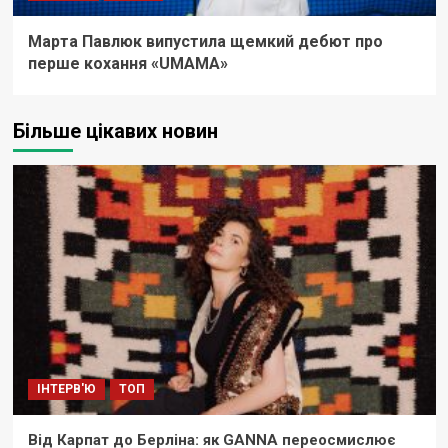
Марта Павлюк випустила щемкий дебют про
перше кохання «UМАМА»
Більше цікавих новин
ІНТЕРВ'Ю
ТОП
Від Карпат до Берліна: як GANNA переосмислює