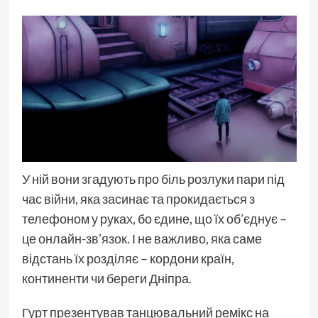
У ній вони згадують про біль розлуки пари під
час війни, яка засинає та прокидається з
телефоном у руках, бо єдине, що їх об’єднує –
це онлайн-зв’язок. І не важливо, яка саме
відстань їх розділяє – кордони країн,
континенти чи береги Дніпра.
Гурт презентував танцювальний ремікс на