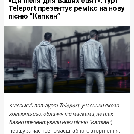
«Ця пісня для ваших свят»: гурт
Teleport презентує ремікс на нову
пісню “Капкан”
Київський поп-гурт
Teleport
, учасники якого
ховають свої обличчя під масками, не так
давно презентували
нову пісню “
Капкан”
,
першу за час повномасштабного вторгнення
.