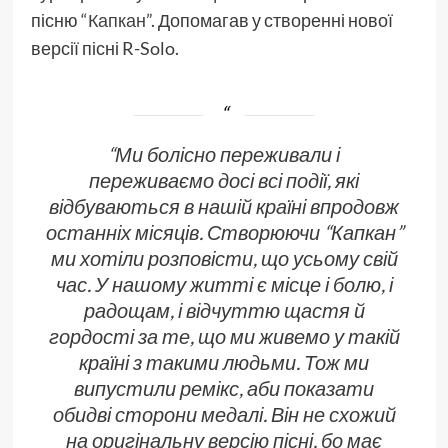
пісню
“Капкан”
. Допомагав у створенні нової
версії пісні R-Solo.
“Ми болісно переживали і
переживаємо досі всі події, які
відбуваються в нашій країні впродовж
останніх місяців. Створюючи “Капкан”
ми хотіли розповісти, що усьому свій
час. У нашому житті є місце і болю, і
радощам, і відчуттю щастя й
гордості за те, що ми живемо у такій
країні з такими людьми. Тож ми
випустили ремікс, аби показати
обидві сторони медалі. Він не схожий
на оригінальну версію пісні, бо має