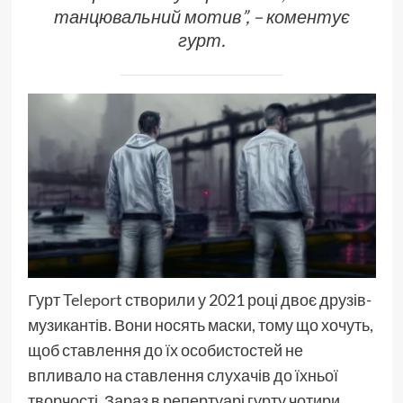
танцювальний мотив”, – коментує
гурт.
Гурт
Teleport
створили у 2021 році двоє друзів-
музикантів. Вони носять маски, тому що хочуть,
щоб ставлення до їх особистостей не
впливало на ставлення слухачів до їхньої
творчості. Зараз в репертуарі гурту чотири