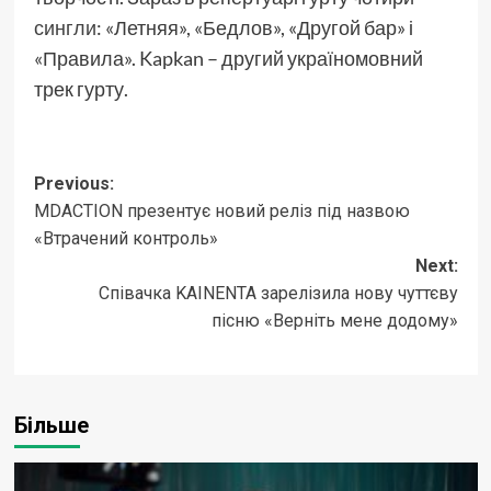
сингли
: «Летняя», «Бедлов», «Другой бар» і
«Правила». Kapkan – другий україномовний
трек гурту.
Post
Previous:
MDACTION презентує новий реліз під назвою
navigation
«Втрачений контроль»
Next:
Співачка KAINENTA зарелізила нову чуттєву
пісню «Верніть мене додому»
Більше