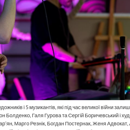
ожників і 5 музикантів, які під час великої війни зали
тон Болденко, Галя Гурова та Сергій Боричевський і ху
р’ян, Марго Резнік, Богдан Постернак, Женя Адвокат, 