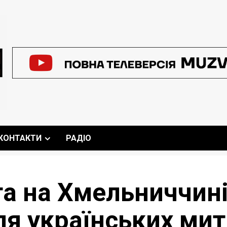
КОНТАКТИ
РАДІО
та на Хмельниччині
я українських митц