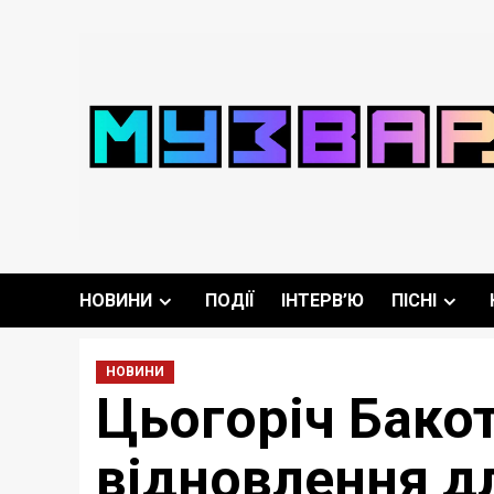
Перейти
до
вмісту
НОВИНИ
ПОДІЇ
ІНТЕРВ’Ю
ПІСНІ
НОВИНИ
Цьогоріч Бако
відновлення дл