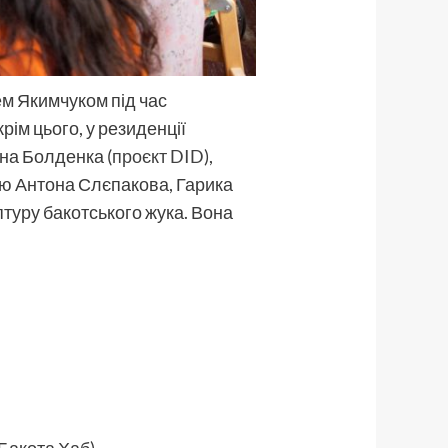
ем Якимчуком під час
крім цього, у резиденції
она Болденка (
проєкт DID
),
стю Антона Слєпакова, Гарика
туру бакотського жука. Вона