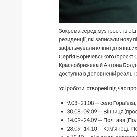
Зокрема серед музпроєктів є L
резиденції, які записали нову 
зафільмували кліпи і для інших 
Сергія Боричевського (
проєкт С
Краснобрижева й Антона Болден
доступна в доповненій реальнос
Усі роботи, створені під час про
9.08–21.08 — село Гораївка,
30.08–09.09 — Вінниця (прос
14.09–24.09 — Полтава (Пол
28.09–14.10 — Кам’янець-По