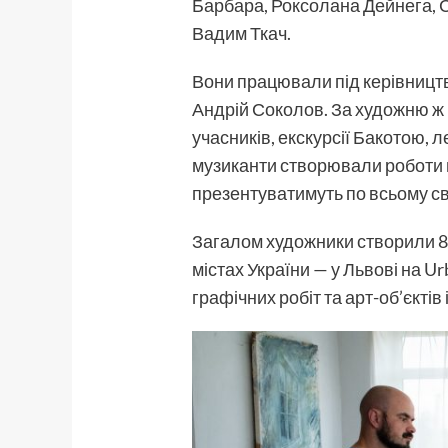
Барбара, Роксолана Дейнега, С
Вадим Ткач.
Вони працювали під керівницт
Андрій Соколов. За художню ж в
учасників, екскурсії Бакотою, 
музиканти створювали роботи на
презентуватимуть по всьому св
Загалом художники створили 
містах України — у Львові на Ur
графічних робіт та арт-об’єктів 