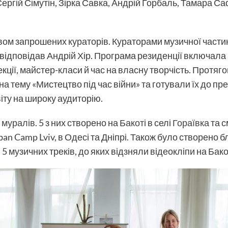
ергій Сімутін, Зірка Савка, Андрій Горбаль, Тамара С
вом запрошених кураторів. Кураторами музичної части
ідповідав Андрій Хір. Програма резиденції включала art
лекції, майстер-класи й час на власну творчість. Протяг
 тему «Мистецтво під час війни» та готували їх до през
іту на широку аудиторію.
8
муралів
. 5 з них створено на
Бакоті
в селі
Гораївка
та с
ban Camp Lviv, в Одесі та Дніпрі. Також було створено 
і 5 музичних треків, до яких відзняли відеокліпи на Бако