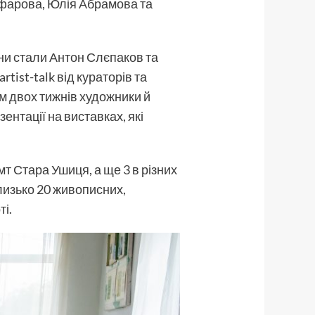
афарова, Юлія Абрамова та
ни стали Антон Слєпаков та
ist-talk від кураторів та
ом двох тижнів художники й
ентації на виставках, які
мт Стара Ушиця, а ще 3 в різних
близько 20 живописних,
ті.