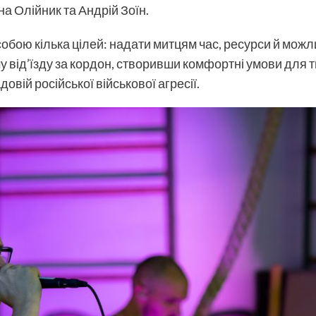
а Олійник та Андрій Зоїн.
обою кілька цілей: надати митцям час, ресурси й можл
му
від’їзду за кордон, створивши комфортні умови для тв
довій російської військової агресії.