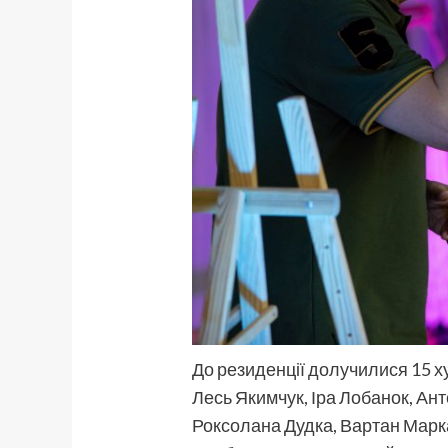
До резиденції долучилися 15 худ
Лесь Якимчук, Іра Лобанок, Ан
Роксолана Дудка, Вартан Марка