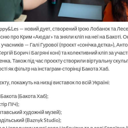
ippy&Les — новий дует, створений Ірою Лобанок та Лес
пісню про Крим
«Аюдаг»
та зняли кліп на неї на Бакоті. О
учасників — Галі Гурової (проєкт «сонічка дєтка»), Ант
ергій Борич і Багряні коні
) та колективний кліп за уча
ка. Також під час проєкту створили віртуальну скульп
ті як фільтр на інстаграм-сторінці Бакота Хаб.
єкту, покажуть на низці виставок по всій Україні:
 Бакота (Бакота Хаб);
тір ПІЧ);
тавський художній музей);
дільський (Baznyk Studio);