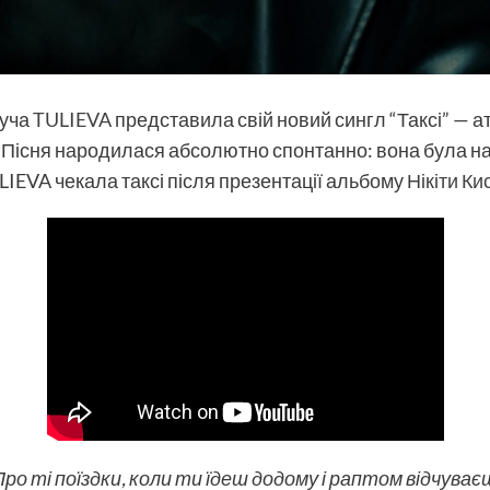
дуча
TULIEVA
представила свій новий сингл “Таксі” — 
 Пісня народилася абсолютно спонтанно: вона була нап
ULIEVA чекала таксі після презентації альбому
Нікіти К
Про ті поїздки, коли ти їдеш додому і раптом відчува