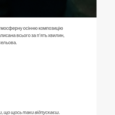
атмосферну осінню композицію
исана всього за п’ять хвилин,
исельова
.
єш, що щось таки відпускаєш.