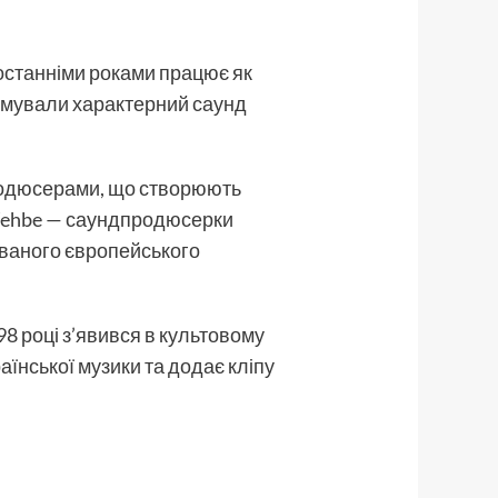
останніми роками працює як
ормували характерний саунд
родюсерами, що створюють
 Wehbe — саундпродюсерки
аваного європейського
8 році з’явився в культовому
аїнської музики та додає кліпу