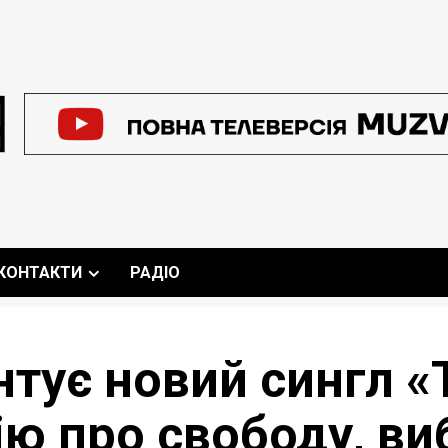
КОНТАКТИ
РАДІО
тує новий сингл «
ію про свободу, виб