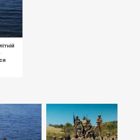
літній
о
ся