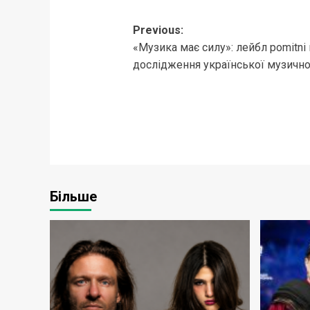
Post
Previous:
«Музика має силу»: лейбл pomitn
navigation
дослідження української музичної
Більше