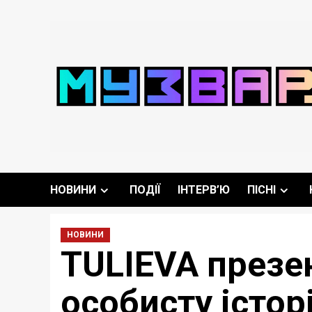
Перейти
до
вмісту
НОВИНИ
ПОДІЇ
ІНТЕРВ’Ю
ПІСНІ
НОВИНИ
TULIEVA презен
особисту істор