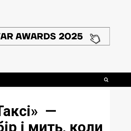
Таксі» —
ір і мить, коли