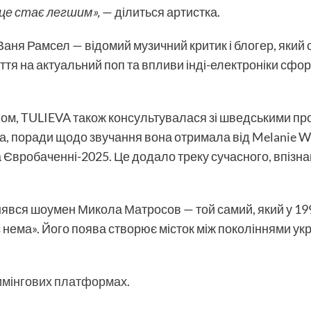
це стає легшим»,
— ділиться артистка.
ня Рамсел — відомий музичний критик і блогер, який 
тя на актуальний поп та впливи інді-електроніки сф
ом, TULIEVA також консультувалася зі шведськими п
ма, поради щодо звучання вона отримала від Melanie
а Євробаченні-2025. Це додало треку сучасного, впізн
знявся шоумен Микола Матросов — той самий, який у 199
с нема». Його поява створює місток між поколіннями укр
римінгових платформах.