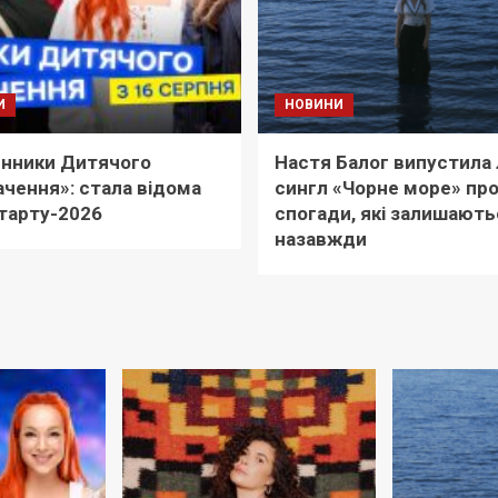
И
НОВИНИ
нники Дитячого
Настя Балог випустила 
чення»: стала відома
сингл «Чорне море» пр
тарту-2026
спогади, які залишають
назавжди