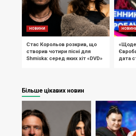
НОВИНИ
НОВИН
Стас Корольов розкрив, що
«Щоде
створив чотири пісні для
Євроба
Shmiska: серед яких хіт «DVD»
дата с
Більше цікавих новин