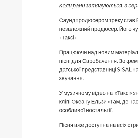
Коли рани затягуються, а сер
Саундпродюсером треку став Ва
незалежний продюсер. Його чут
«Таксі».
Працюючи над новим матеріал
пісні для Євробачення. Зокре
датської представниці SISAL н
звучання.
У музичному відео на «Таксі» 
кліпі Океану Ельзи «Там, де на
особливої ностальгії.
Пісня вже доступна на в
сіх ст