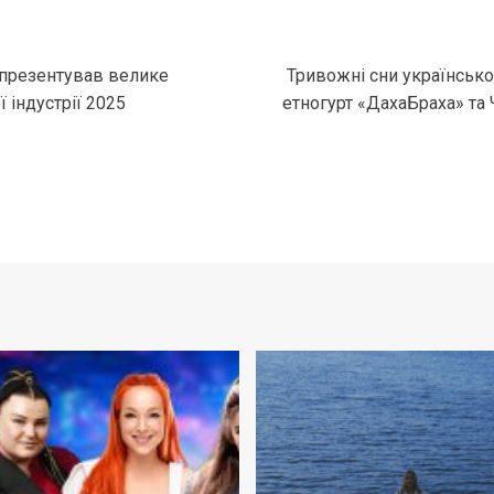
i презентував велике
Тривожні сни українсько
 індустрії 2025
етногурт «ДахаБраха» та