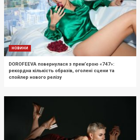
НОВИНИ
DOROFEEVA повернулася з прем’єрою «747»:
рекордна кількість образів, оголені сцени та
спойлер нового релізу