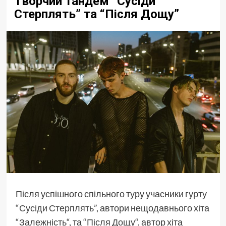
Творчий тандем “Сусіди
Стерплять” та “Після Дощу”
Після успішного спільного туру учасники гурту
“Сусіди Стерплять”
, автори нещодавнього хіта
“
Залежність
“, та “
Після Дощу
“, автор хіта