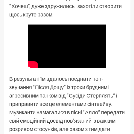
“Хочеш”, дуже здружились і захотіли створити
щось круте разом.
В результаті їм вдалось поєднати поп-
звучання “Після Дощу” із трохи брудним і
агресивним панком від “Сусіди Стерплять” і
приправити все це елементами сінтвейву.
Музиканти намагалися в пісні “
Алло
” передати
свій емоційний досвід пов’язаний із важким
розривом стосунків, але разом з тим дати