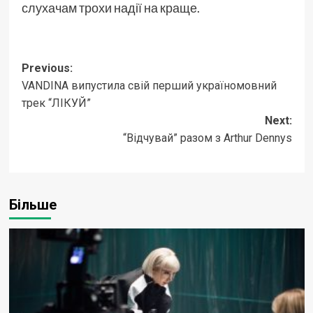
слухачам трохи надії на краще.
Post
Previous:
VANDINA випустила свій перший україномовний
navigation
трек “ЛІКУЙ”
Next:
“Відчувай” разом з Arthur Dennys
Більше