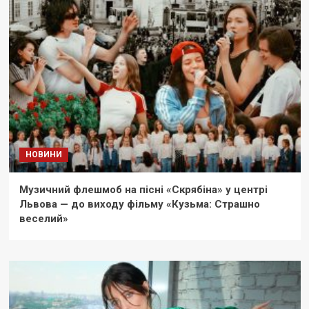
НОВИНИ
Музичний флешмоб на пісні «Скрябіна» у центрі
Львова — до виходу фільму «Кузьма: Страшно
веселий»