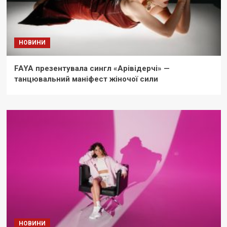
НОВИНИ
FAYA презентувала сингл «Арівідерчі» —
танцювальний маніфест жіночої сили
НОВИНИ