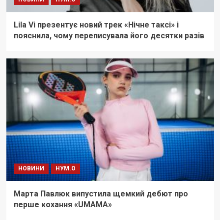
Lila Vi презентує новий трек «Нічне таксі» і
пояснила, чому переписувала його десятки разів
НОВИНИ
НУМ.О
Марта Павлюк випустила щемкий дебют про
перше кохання «UМАМА»