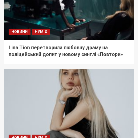
НОВИНИ
НУМ.О
Lina Tion перетворила любовну драму на
поліцейський допит у новому синглі «Повтори»
НОВИНИ
НУМ.О