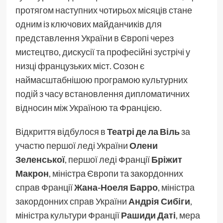
протягом наступних чотирьох місяців стане
одним із ключових майданчиків для
представлення України в Європі через
мистецтво, дискусії та професійні зустрічі у
низці французьких міст. Созон є
наймасштабнішою програмою культурних
подій з часу встановлення дипломатичних
відносин між Україною та Францією.
Відкриття відбулося в
Театрі де ла Віль
за
участю першої леді України
Олени
Зеленської
, першої леді Франції
Бріжит
Макрон
, міністра Європи та закордонних
справ Франції
Жана-Ноеля Барро
, міністра
закордонних справ України
Андрія Сибіги
,
міністра культури Франції
Рашиди Даті
, мера