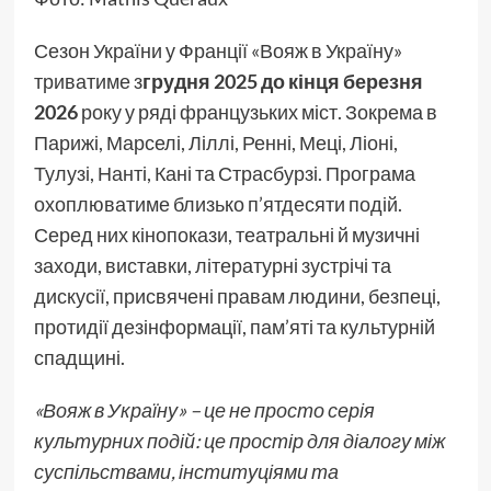
Сезон України у Франції «Вояж в Україну»
триватиме з
грудня 2025 до кінця березня
2026
року у ряді французьких міст. Зокрема в
Парижі, Марселі, Ліллі, Ренні, Меці, Ліоні,
Тулузі, Нанті, Кані та Страсбурзі. Програма
охоплюватиме близько п’ятдесяти подій.
Серед них кінопокази, театральні й музичні
заходи, виставки, літературні зустрічі та
дискусії, присвячені правам людини, безпеці,
протидії дезінформації, пам’яті та культурній
спадщині.
«Вояж в Україну» – це не просто серія
культурних подій: це простір для діалогу між
суспільствами, інституціями та