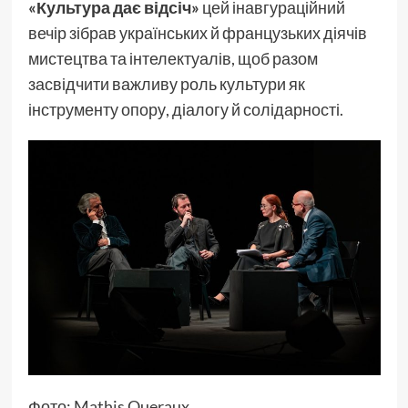
«Культура дає відсіч»
цей інавгураційний
вечір зібрав українських й французьких діячів
мистецтва та інтелектуалів, щоб разом
засвідчити важливу роль культури як
інструменту опору, діалогу й солідарності.
Фото: Mathis Queraux