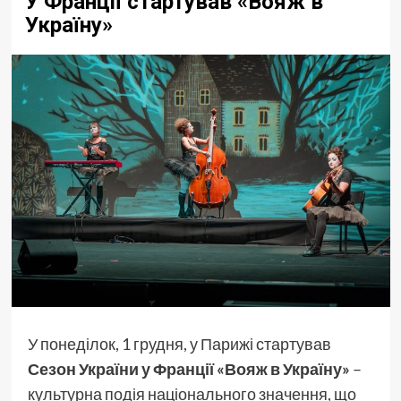
У Франції стартував «Вояж в
Україну»
У понеділок, 1 грудня, у Парижі стартував
Сезон України у Франції «Вояж в Україну»
–
культурна подія національного значення, що