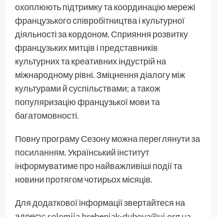
охоплюють підтримку та координацію мережі
французького співробітництва і культурної
діяльності за кордоном. Сприяння розвитку
французьких митців і представників
культурних та креативних індустрій на
міжнародному рівні. Зміцнення діалогу між
культурами й суспільствами; а також
популяризацію французької мови та
багатомовності.
Повну програму Сезону можна переглянути за
посиланням
. Український інститут
інформуватиме про найважливіші події та
новини протягом чотирьох місяців.
Для додаткової інформації звертайтеся на
адресу:
solomiia.hrebeniak-dubova@ui.org.ua